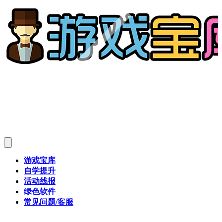
游戏宝库
自学提升
活动线报
绿色软件
常见问题/客服