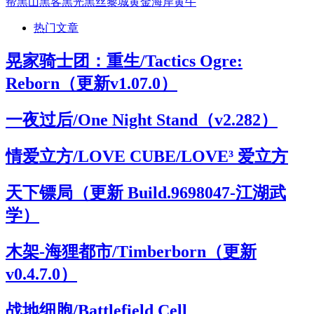
帮
黑山
黑客
黑光
黑丝
黎城
黄金海岸
黄牛
热门文章
晃家骑士团：重生/Tactics Ogre:
Reborn（更新v1.07.0）
一夜过后/One Night Stand（v2.282）
情爱立方/LOVE CUBE/LOVE³ 爱立方
天下镖局（更新 Build.9698047-江湖武
学）
木架-海狸都市/Timberborn（更新
v0.4.7.0）
战地细胞/Battlefield Cell