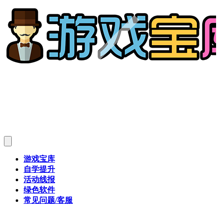
游戏宝库
自学提升
活动线报
绿色软件
常见问题/客服