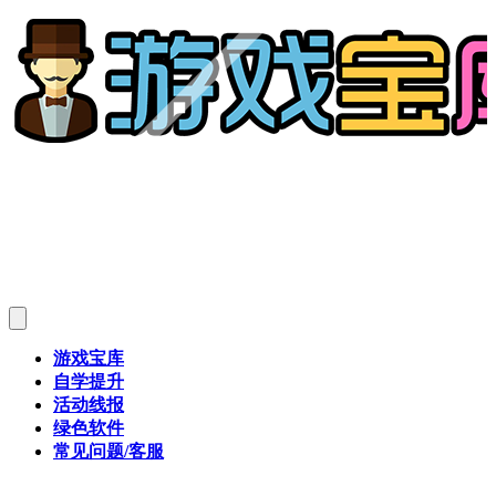
游戏宝库
自学提升
活动线报
绿色软件
常见问题/客服