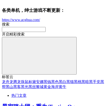
各类单机，绅士游戏不断更新：
https://www.acghua.com/
搜索
开启精彩搜索
标签云
龙舟
龙腾
龙珠
鼠标
黛安娜
黑钱
黑色
黑白
黑猫
黑桃
黑暗
黑手党
黑
帮
黑山
黑客
黑光
黑丝
黎城
黄金海岸
黄牛
热门文章