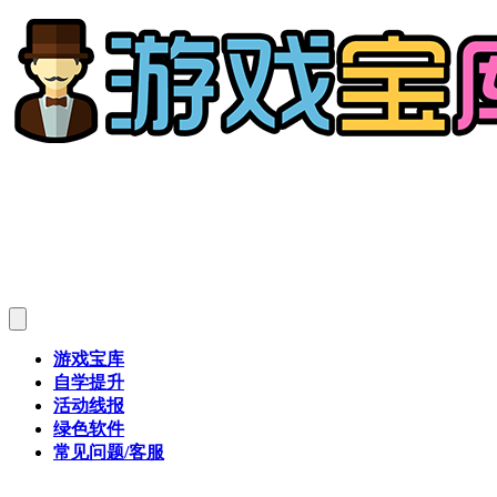
游戏宝库
自学提升
活动线报
绿色软件
常见问题/客服