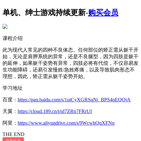
单机、绅士游戏持续更新-
购买会员
课程介绍
此为现代人常见的四种不良体态。任何部位的矫正需从躯干开
始，无论是肩胛系统的异常，还是不良腿型，因为四肢是躯干
的延伸，如果躯干姿势有异常，四肢必将有代偿，不仅容易发
生功能障碍，还易引发慢姓/急姓疼痛，以及导致肌肉形态不
理想，因此，矫正需从躯干姿势开始。
学习地址
百度：
https://pan.baidu.com/s/1utCyXGRSqNi_BPS4nEQOjA
天翼：
https://cloud.189.cn/t/nI7ZRn7FRrUf
阿里：
https://www.aliyundrive.com/s/9WcwhQqXFNn
THE END
自学提升