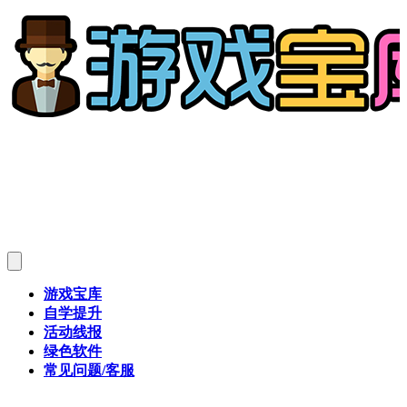
游戏宝库
自学提升
活动线报
绿色软件
常见问题/客服