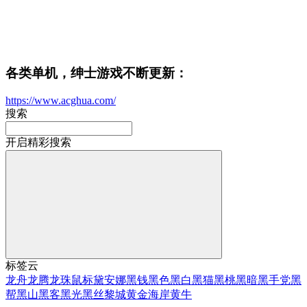
各类单机，绅士游戏不断更新：
https://www.acghua.com/
搜索
开启精彩搜索
标签云
龙舟
龙腾
龙珠
鼠标
黛安娜
黑钱
黑色
黑白
黑猫
黑桃
黑暗
黑手党
黑
帮
黑山
黑客
黑光
黑丝
黎城
黄金海岸
黄牛