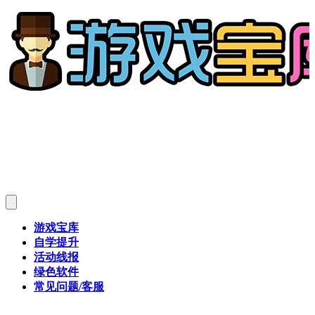
游戏宝库
自学提升
活动线报
绿色软件
常见问题/客服