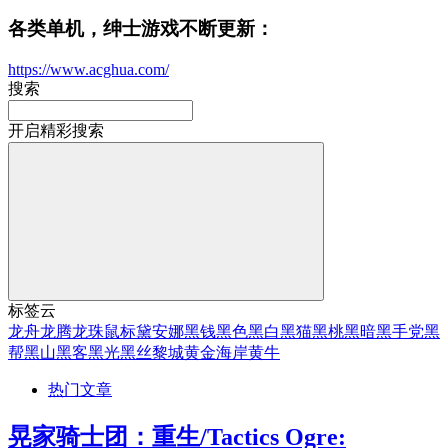
各类单机，绅士游戏不断更新：
https://www.acghua.com/
搜索
开启精彩搜索
标签云
龙舟
龙腾
龙珠
鼠标
黛安娜
黑钱
黑色
黑白
黑猫
黑桃
黑暗
黑手党
黑
帮
黑山
黑客
黑光
黑丝
黎城
黄金海岸
黄牛
热门文章
晃家骑士团：重生/Tactics Ogre: