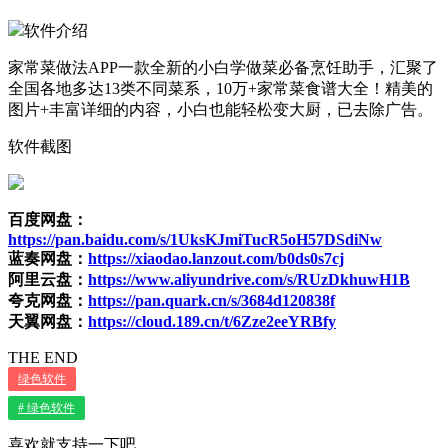
软件介绍
家常菜做法APP一款全新的小白学做菜必备烹饪助手，汇聚了
全国各地多达13类不同菜系，10万+家常菜食谱大全！精美的
图片+丰富详细的内容，小白也能轻松变大厨，已去除广告。
软件截图
百度网盘：
https://pan.baidu.com/s/1UksKJmiTucR5oH57DSdiNw
蓝奏网盘：
https://xiaodao.lanzout.com/b0ds0s7cj
阿里云盘：
https://www.aliyundrive.com/s/RUzDkhuwH1B
夸克网盘：
https://pan.quark.cn/s/3684d120838f
天翼网盘：
https://cloud.189.cn/t/6Zze2eeYRBfy
THE END
绿色软件
# 绿色软件
喜欢就支持一下吧