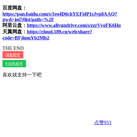
百度网盘：
https://pan.baidu.com/s/1eo4D6chYEFi4P1sJvp8AAQ?
pwd=joi7#list/path=%2F
阿里云盘：
https://www.aliyundrive.com/s/zzrVyoFK6Ho
天翼网盘：
https://cloud.189.cn/web/share?
code=BFjiqmYb2Mb2
THE END
绿色软件
# 绿色软件
喜欢就支持一下吧
点赞
953