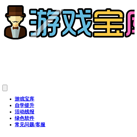
游戏宝库
自学提升
活动线报
绿色软件
常见问题/客服