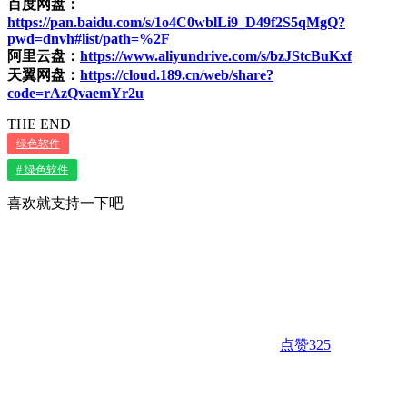
百度网盘：
https://pan.baidu.com/s/1o4C0wblLi9_D49f2S5qMgQ?
pwd=dnvh#list/path=%2F
阿里云盘：
https://www.aliyundrive.com/s/bzJStcBuKxf
天翼网盘：
https://cloud.189.cn/web/share?
code=rAzQvaemYr2u
THE END
绿色软件
# 绿色软件
喜欢就支持一下吧
点赞
325