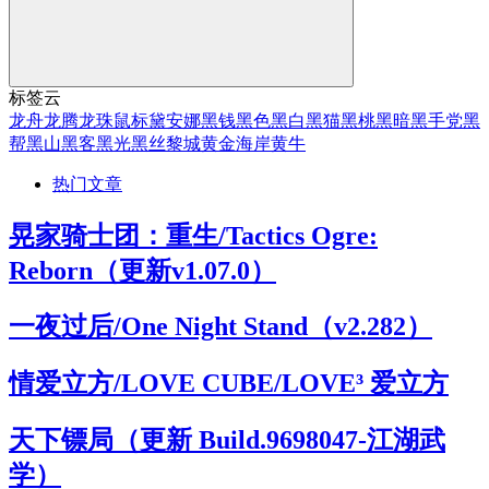
标签云
龙舟
龙腾
龙珠
鼠标
黛安娜
黑钱
黑色
黑白
黑猫
黑桃
黑暗
黑手党
黑
帮
黑山
黑客
黑光
黑丝
黎城
黄金海岸
黄牛
热门文章
晃家骑士团：重生/Tactics Ogre:
Reborn（更新v1.07.0）
一夜过后/One Night Stand（v2.282）
情爱立方/LOVE CUBE/LOVE³ 爱立方
天下镖局（更新 Build.9698047-江湖武
学）