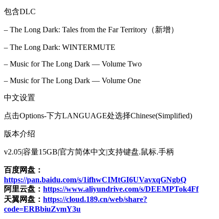
包含DLC
– The Long Dark: Tales from the Far Territory（新增）
– The Long Dark: WINTERMUTE
– Music for The Long Dark — Volume Two
– Music for The Long Dark — Volume One
中文设置
点击Options-下方LANGUAGE处选择Chinese(Simplified)
版本介绍
v2.05|容量15GB|官方简体中文|支持键盘.鼠标.手柄
百度网盘：
https://pan.baidu.com/s/1ifhwCIMtGI6UVavxqGNgbQ
阿里云盘：
https://www.aliyundrive.com/s/DEEMPTok4Ff
天翼网盘：
https://cloud.189.cn/web/share?
code=ERBbiuZvmY3u