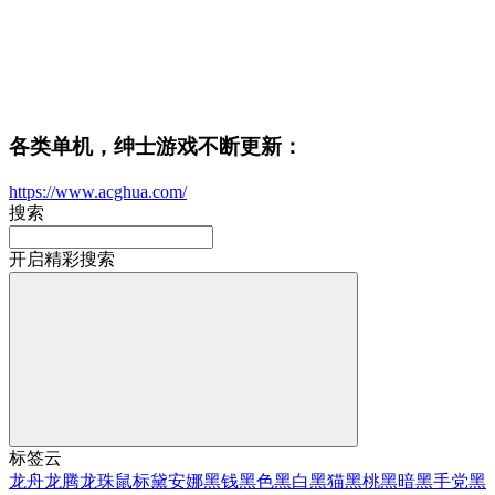
各类单机，绅士游戏不断更新：
https://www.acghua.com/
搜索
开启精彩搜索
标签云
龙舟
龙腾
龙珠
鼠标
黛安娜
黑钱
黑色
黑白
黑猫
黑桃
黑暗
黑手党
黑