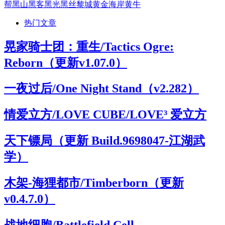
帮
黑山
黑客
黑光
黑丝
黎城
黄金海岸
黄牛
热门文章
晃家骑士团：重生/Tactics Ogre:
Reborn（更新v1.07.0）
一夜过后/One Night Stand（v2.282）
情爱立方/LOVE CUBE/LOVE³ 爱立方
天下镖局（更新 Build.9698047-江湖武
学）
木架-海狸都市/Timberborn（更新
v0.4.7.0）