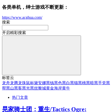
各类单机，绅士游戏不断更新：
https://www.acghua.com/
搜索
开启精彩搜索
标签云
龙舟
龙腾
龙珠
鼠标
黛安娜
黑钱
黑色
黑白
黑猫
黑桃
黑暗
黑手党
黑
帮
黑山
黑客
黑光
黑丝
黎城
黄金海岸
黄牛
热门文章
晃家骑士团：重生/Tactics Ogre: