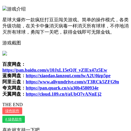
游戏介绍
星球大爆炸一款疯狂打豆豆闯关游戏。简单的操作模式，各类
升级功能，在关卡中像消灭病毒一样消灭所有球球，不停地消
灭所有球球，勇闯下一关吧，获得金钱即可无限金钱。
游戏截图
百度网盘：
https://pan.baidu.com/s/10JxL15eQJf_yZIEx47z5Ew
蓝奏网盘：
https://xiaodao.lanzout.com/iwA2U0izp5pe
阿里云盘：
https://www.aliyundrive.com/s/T3RCk5ZFG9n
夸克网盘：
https://pan.quark.cn/s/a30b4580934e
天翼网盘：
https://cloud.189.cn/t/aUbQ7vANnEj2
THE END
绿色软件
# 绿色软件
喜欢就支持一下吧