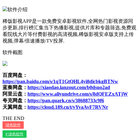
软件介绍
稀饭影视APP是一款免费安卓影视软件,全网热门影视资源同
步更新,排行榜汇集当下热播影视,提供片库和专题筛选,免费观
看院线大片等付费影视的高清视频,稀饭影视安卓版支持上传
视频,弹幕/倍速播放/TV投屏.
软件截图
百度网盘：
https://pan.baidu.com/s/1qT1GtQHL4yi8dicbkgBTNw
蓝奏网盘：
https://xiaodao.lanzout.com/b0dsuo2ad
阿里云盘：
https://www.aliyundrive.com/s/8dQFEZxATjW
夸克网盘：
https://pan.quark.cn/s/38688733c9f6
天翼网盘：
https://cloud.189.cn/t/vYvaAvF7RVNr
THE END
绿色软件
# 绿色软件