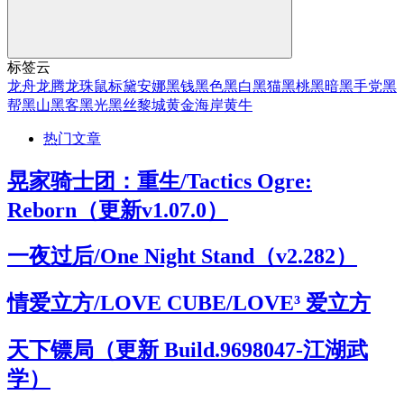
标签云
龙舟
龙腾
龙珠
鼠标
黛安娜
黑钱
黑色
黑白
黑猫
黑桃
黑暗
黑手党
黑
帮
黑山
黑客
黑光
黑丝
黎城
黄金海岸
黄牛
热门文章
晃家骑士团：重生/Tactics Ogre:
Reborn（更新v1.07.0）
一夜过后/One Night Stand（v2.282）
情爱立方/LOVE CUBE/LOVE³ 爱立方
天下镖局（更新 Build.9698047-江湖武
学）