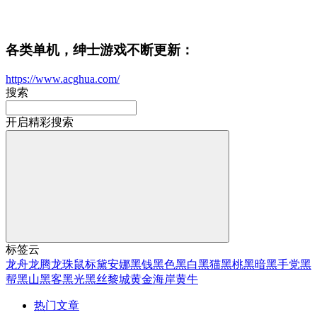
各类单机，绅士游戏不断更新：
https://www.acghua.com/
搜索
开启精彩搜索
标签云
龙舟
龙腾
龙珠
鼠标
黛安娜
黑钱
黑色
黑白
黑猫
黑桃
黑暗
黑手党
黑
帮
黑山
黑客
黑光
黑丝
黎城
黄金海岸
黄牛
热门文章