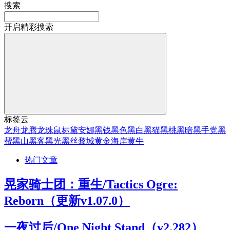
搜索
开启精彩搜索
标签云
龙舟
龙腾
龙珠
鼠标
黛安娜
黑钱
黑色
黑白
黑猫
黑桃
黑暗
黑手党
黑
帮
黑山
黑客
黑光
黑丝
黎城
黄金海岸
黄牛
热门文章
晃家骑士团：重生/Tactics Ogre:
Reborn（更新v1.07.0）
一夜过后/One Night Stand（v2.282）