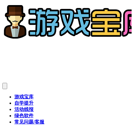
游戏宝库
自学提升
活动线报
绿色软件
常见问题/客服