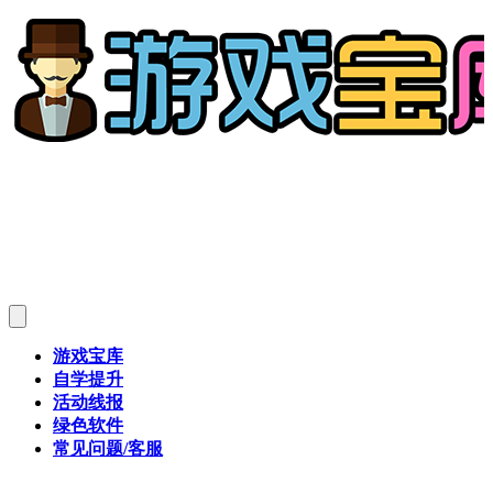
游戏宝库
自学提升
活动线报
绿色软件
常见问题/客服