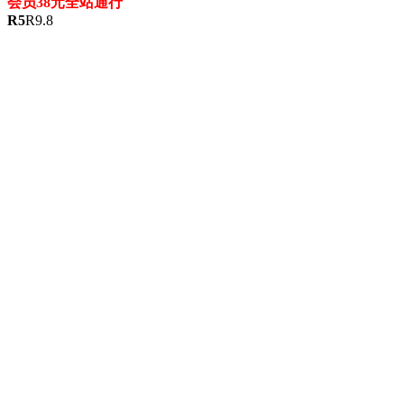
会员38元全站通行
R
5
R
9.8