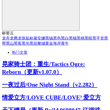
标签云
龙舟
龙腾
龙珠
鼠标
黛安娜
黑钱
黑色
黑白
黑猫
黑桃
黑暗
黑手党
黑
帮
黑山
黑客
黑光
黑丝
黎城
黄金海岸
黄牛
热门文章
晃家骑士团：重生/Tactics Ogre:
Reborn（更新v1.07.0）
一夜过后/One Night Stand（v2.282）
情爱立方/LOVE CUBE/LOVE³ 爱立方