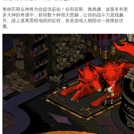
奥林匹斯众神将为你提供庇佑！在和宙斯、雅典娜、波塞冬和更
多大神的奇遇中，获得数十种强大恩赐，让你的战斗力直线飙
升。踏上逃离黑暗地狱的征程，各啬游戏人物陪你一路降妖伏
魔。