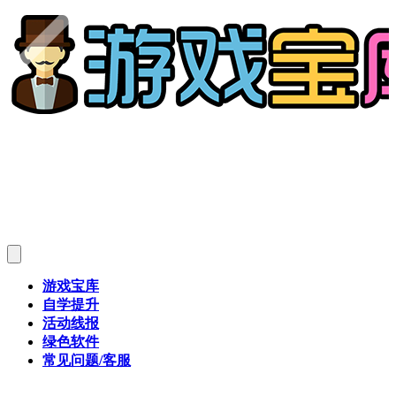
游戏宝库
自学提升
活动线报
绿色软件
常见问题/客服