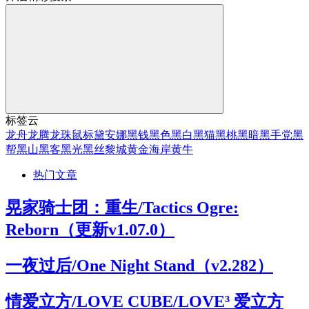
标签云
龙舟
龙腾
龙珠
鼠标
黛安娜
黑钱
黑色
黑白
黑猫
黑桃
黑暗
黑手党
黑
帮
黑山
黑客
黑光
黑丝
黎城
黄金海岸
黄牛
热门文章
晃家骑士团：重生/Tactics Ogre:
Reborn（更新v1.07.0）
一夜过后/One Night Stand（v2.282）
情爱立方/LOVE CUBE/LOVE³ 爱立方