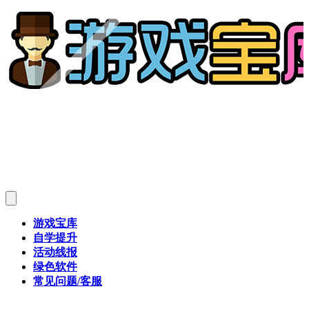
游戏宝库
自学提升
活动线报
绿色软件
常见问题/客服