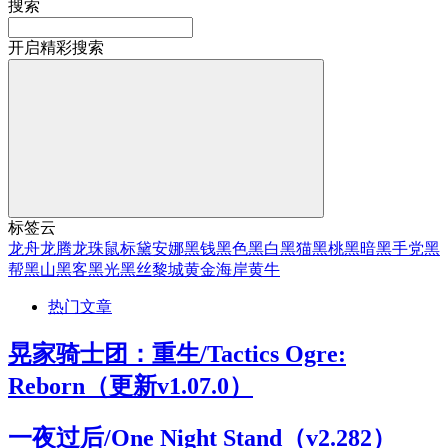
搜索
开启精彩搜索
标签云
龙舟
龙腾
龙珠
鼠标
黛安娜
黑钱
黑色
黑白
黑猫
黑桃
黑暗
黑手党
黑
帮
黑山
黑客
黑光
黑丝
黎城
黄金海岸
黄牛
热门文章
晃家骑士团：重生/Tactics Ogre:
Reborn（更新v1.07.0）
一夜过后/One Night Stand（v2.282）