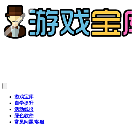
游戏宝库
自学提升
活动线报
绿色软件
常见问题/客服