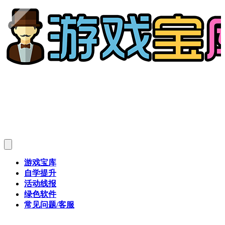
游戏宝库
自学提升
活动线报
绿色软件
常见问题/客服