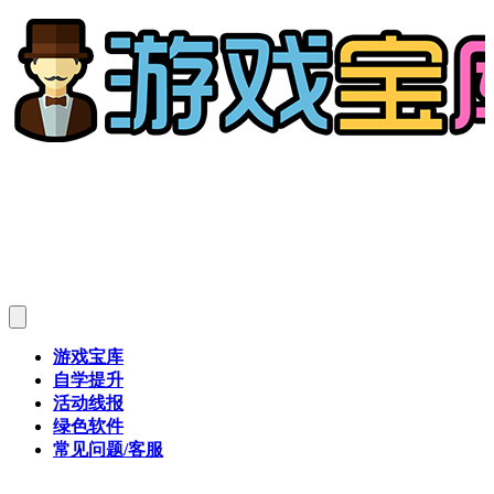
游戏宝库
自学提升
活动线报
绿色软件
常见问题/客服