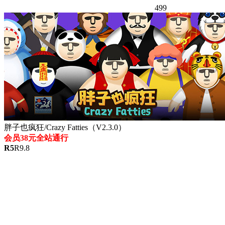
499
胖子也疯狂/Crazy Fatties（V2.3.0）
会员38元全站通行
R
5
R
9.8