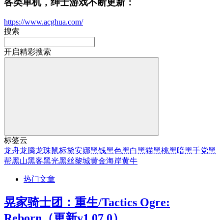
各类单机，绅士游戏不断更新：
https://www.acghua.com/
搜索
开启精彩搜索
标签云
龙舟
龙腾
龙珠
鼠标
黛安娜
黑钱
黑色
黑白
黑猫
黑桃
黑暗
黑手党
黑
帮
黑山
黑客
黑光
黑丝
黎城
黄金海岸
黄牛
热门文章
晃家骑士团：重生/Tactics Ogre:
Reborn（更新v1.07.0）