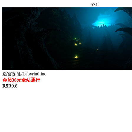
531
迷宫探险/Labyrinthine
会员38元全站通行
R
5
R
9.8