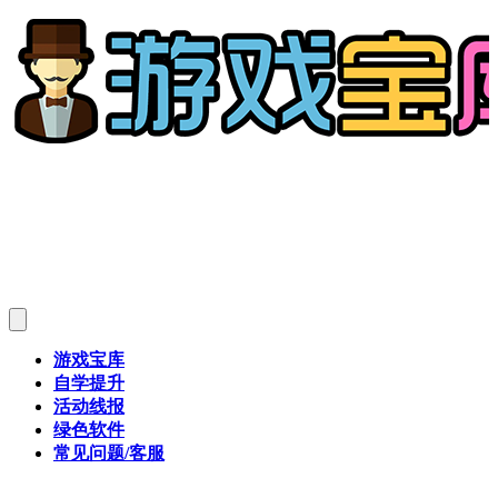
游戏宝库
自学提升
活动线报
绿色软件
常见问题/客服