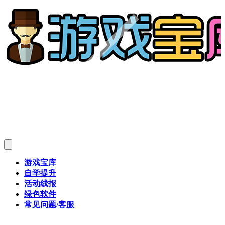
游戏宝库
自学提升
活动线报
绿色软件
常见问题/客服