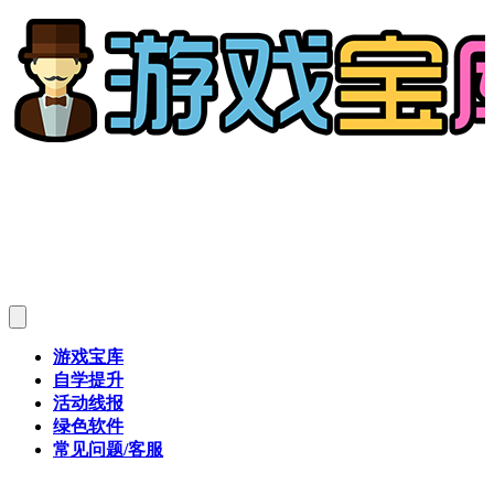
游戏宝库
自学提升
活动线报
绿色软件
常见问题/客服