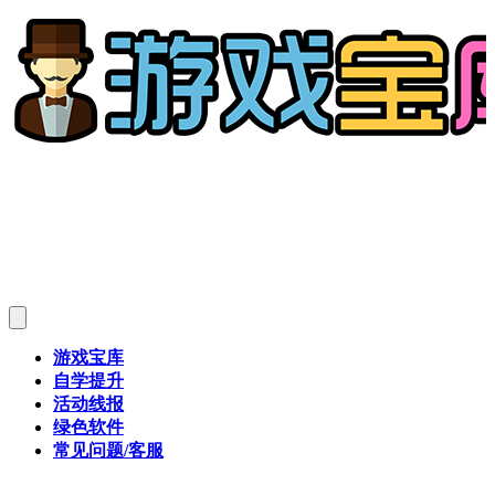
游戏宝库
自学提升
活动线报
绿色软件
常见问题/客服