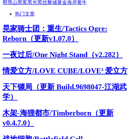
帮
黑山
黑客
黑光
黑丝
黎城
黄金海岸
黄牛
热门文章
晃家骑士团：重生/Tactics Ogre:
Reborn（更新v1.07.0）
一夜过后/One Night Stand（v2.282）
情爱立方/LOVE CUBE/LOVE³ 爱立方
天下镖局（更新 Build.9698047-江湖武
学）
木架-海狸都市/Timberborn（更新
v0.4.7.0）
战地细胞/Battlefield Cell