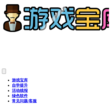
游戏宝库
自学提升
活动线报
绿色软件
常见问题/客服