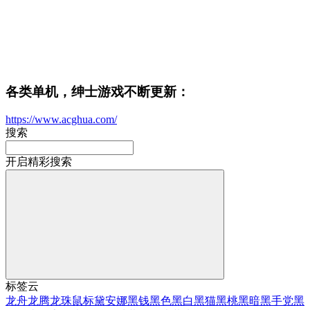
各类单机，绅士游戏不断更新：
https://www.acghua.com/
搜索
开启精彩搜索
标签云
龙舟
龙腾
龙珠
鼠标
黛安娜
黑钱
黑色
黑白
黑猫
黑桃
黑暗
黑手党
黑