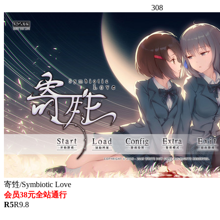
308
寄甡/Symbiotic Love
会员38元全站通行
R
5
R
9.8