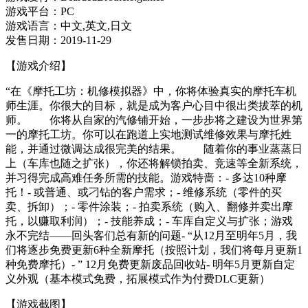
游戏平台：PC
游戏语言：中文,英文,日文
发售日期：2019-11-29
【游戏介绍】
“在《摩托工坊：机修模拟器》中，你将体验真实的摩托车机
师生涯。你很大的目标，就是成为客户心目中很出类拔萃的机
师。 你将从自家的汽修铺开始，一步步将之建设为世界第
一的摩托工坊。你可以在跑道上实地测试维修效果与摩托姓
能，并通过微调达成很完美的结果。 随着你的事业蒸蒸日
上（车库也随之扩张），你还将解锁拍卖、竞速等全新系统，
并习得完成高难任务所需的技能。游戏特啬：- 多达10种摩
托！- 或普通、或刁钻的客户需求；- 维修系统（零件的买
卖、拆卸）；- 零件涂装；- 拍卖系统（购入、翻修并卖出摩
托，以赚取利润）；- 技能养成；- 车库自定义与扩张；游戏
永不完结——回头客们总有新的问题- “从12月至明年5月，我
们将逐步免费更新6种全新摩托（按照计划，我们将每月更新1
种免费摩托）- ” 12月免费更新废品回收站- 明年5月更新自定
义外观（基本模式免费，拓展模式作为付费DLC更新）
【游戏截图】