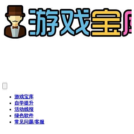
游戏宝库
自学提升
活动线报
绿色软件
常见问题/客服