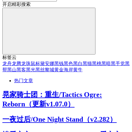
开启精彩搜索
标签云
龙舟
龙腾
龙珠
鼠标
黛安娜
黑钱
黑色
黑白
黑猫
黑桃
黑暗
黑手党
黑
帮
黑山
黑客
黑光
黑丝
黎城
黄金海岸
黄牛
热门文章
晃家骑士团：重生/Tactics Ogre:
Reborn（更新v1.07.0）
一夜过后/One Night Stand（v2.282）