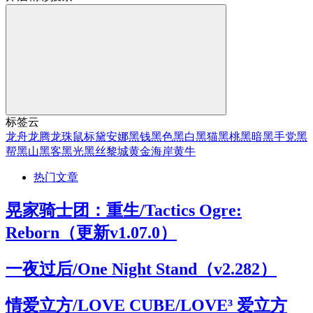
标签云
龙舟
龙腾
龙珠
鼠标
黛安娜
黑钱
黑色
黑白
黑猫
黑桃
黑暗
黑手党
黑
帮
黑山
黑客
黑光
黑丝
黎城
黄金海岸
黄牛
热门文章
晃家骑士团：重生/Tactics Ogre:
Reborn（更新v1.07.0）
一夜过后/One Night Stand（v2.282）
情爱立方/LOVE CUBE/LOVE³ 爱立方