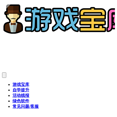
游戏宝库
自学提升
活动线报
绿色软件
常见问题/客服