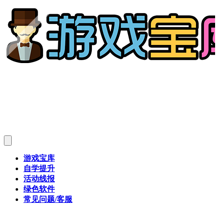
游戏宝库
自学提升
活动线报
绿色软件
常见问题/客服