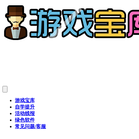
游戏宝库
自学提升
活动线报
绿色软件
常见问题/客服