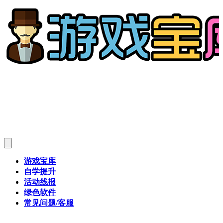
游戏宝库
自学提升
活动线报
绿色软件
常见问题/客服