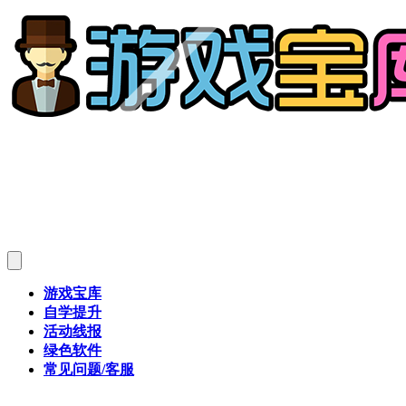
游戏宝库
自学提升
活动线报
绿色软件
常见问题/客服