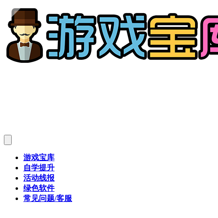
游戏宝库
自学提升
活动线报
绿色软件
常见问题/客服