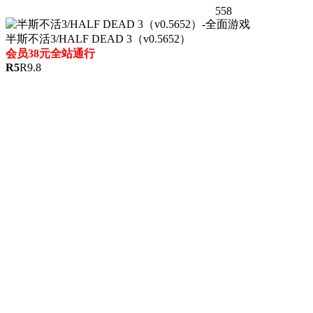
558
半斯不活3/HALF DEAD 3（v0.5652）
会员38元全站通行
R
5
R
9.8