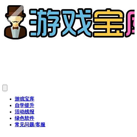
游戏宝库
自学提升
活动线报
绿色软件
常见问题/客服