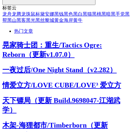
标签云
龙舟
龙腾
龙珠
鼠标
黛安娜
黑钱
黑色
黑白
黑猫
黑桃
黑暗
黑手党
黑
帮
黑山
黑客
黑光
黑丝
黎城
黄金海岸
黄牛
热门文章
晃家骑士团：重生/Tactics Ogre:
Reborn（更新v1.07.0）
一夜过后/One Night Stand（v2.282）
情爱立方/LOVE CUBE/LOVE³ 爱立方
天下镖局（更新 Build.9698047-江湖武
学）
木架-海狸都市/Timberborn（更新