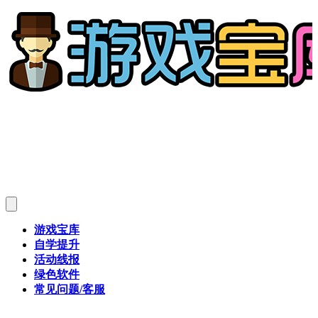
游戏宝库
自学提升
活动线报
绿色软件
常见问题/客服