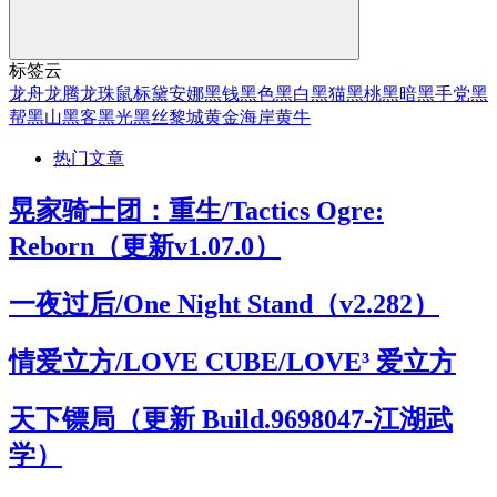
标签云
龙舟
龙腾
龙珠
鼠标
黛安娜
黑钱
黑色
黑白
黑猫
黑桃
黑暗
黑手党
黑
帮
黑山
黑客
黑光
黑丝
黎城
黄金海岸
黄牛
热门文章
晃家骑士团：重生/Tactics Ogre:
Reborn（更新v1.07.0）
一夜过后/One Night Stand（v2.282）
情爱立方/LOVE CUBE/LOVE³ 爱立方
天下镖局（更新 Build.9698047-江湖武
学）