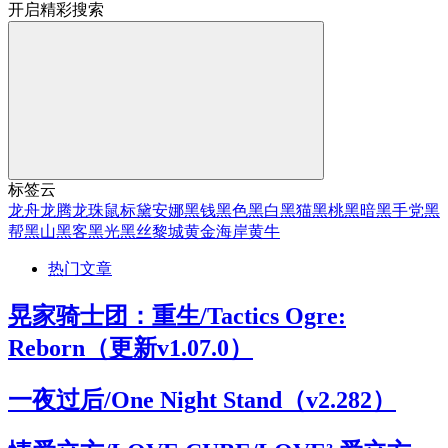
开启精彩搜索
标签云
龙舟
龙腾
龙珠
鼠标
黛安娜
黑钱
黑色
黑白
黑猫
黑桃
黑暗
黑手党
黑
帮
黑山
黑客
黑光
黑丝
黎城
黄金海岸
黄牛
热门文章
晃家骑士团：重生/Tactics Ogre:
Reborn（更新v1.07.0）
一夜过后/One Night Stand（v2.282）