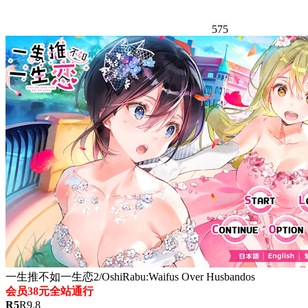
575
一生推不如一生恋2/OshiRabu:Waifus Over Husbandos
会员38元全站通行
R
5
R
9.8