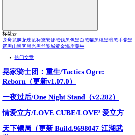
标签云
龙舟
龙腾
龙珠
鼠标
黛安娜
黑钱
黑色
黑白
黑猫
黑桃
黑暗
黑手党
黑
帮
黑山
黑客
黑光
黑丝
黎城
黄金海岸
黄牛
热门文章
晃家骑士团：重生/Tactics Ogre:
Reborn（更新v1.07.0）
一夜过后/One Night Stand（v2.282）
情爱立方/LOVE CUBE/LOVE³ 爱立方
天下镖局（更新 Build.9698047-江湖武