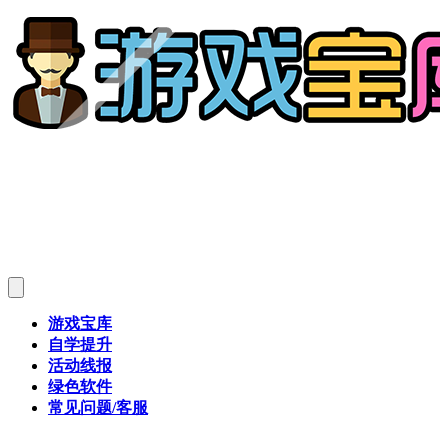
游戏宝库
自学提升
活动线报
绿色软件
常见问题/客服