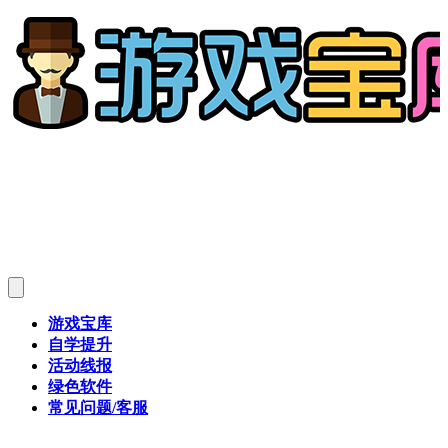
游戏宝库
自学提升
活动线报
绿色软件
常见问题/客服