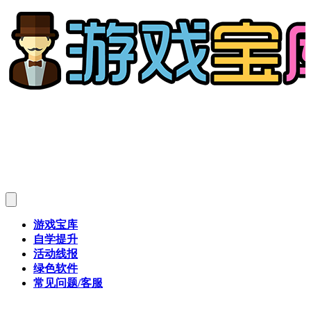
游戏宝库
自学提升
活动线报
绿色软件
常见问题/客服