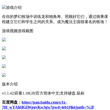
游戏介绍
在你的梦幻牧场中训练龙和独角寿。照顾好它们，通过骑乘课
程建立它们和学生之间的关系。成为魔法王国很著名的牧场！
游戏视频游戏截图
版本介绍
v1.1.42|容量1.18GB|官方简体中文|支持键盘.鼠标
百度网盘：
https://pan.baidu.com/s/1x-
78I_wYAhHGIWpoyKw3gw?pwd=leb1#list/path=%2F