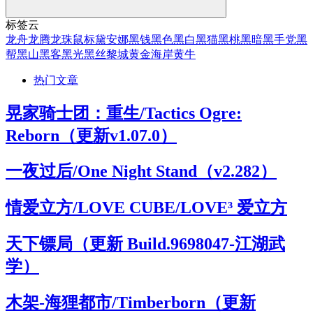
标签云
龙舟
龙腾
龙珠
鼠标
黛安娜
黑钱
黑色
黑白
黑猫
黑桃
黑暗
黑手党
黑
帮
黑山
黑客
黑光
黑丝
黎城
黄金海岸
黄牛
热门文章
晃家骑士团：重生/Tactics Ogre:
Reborn（更新v1.07.0）
一夜过后/One Night Stand（v2.282）
情爱立方/LOVE CUBE/LOVE³ 爱立方
天下镖局（更新 Build.9698047-江湖武
学）
木架-海狸都市/Timberborn（更新