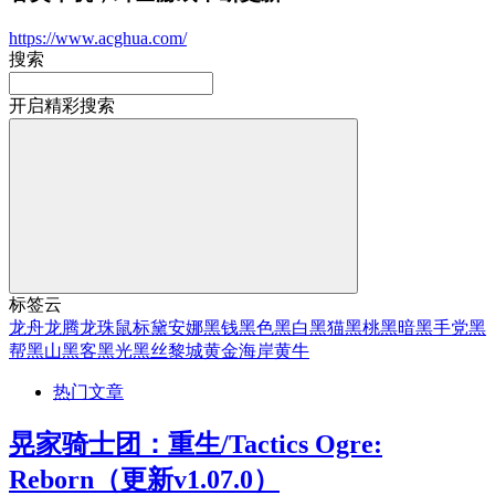
https://www.acghua.com/
搜索
开启精彩搜索
标签云
龙舟
龙腾
龙珠
鼠标
黛安娜
黑钱
黑色
黑白
黑猫
黑桃
黑暗
黑手党
黑
帮
黑山
黑客
黑光
黑丝
黎城
黄金海岸
黄牛
热门文章
晃家骑士团：重生/Tactics Ogre:
Reborn（更新v1.07.0）