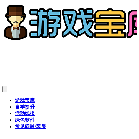
游戏宝库
自学提升
活动线报
绿色软件
常见问题/客服