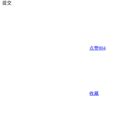
提交
点赞
804
收藏