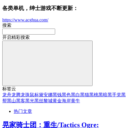
各类单机，绅士游戏不断更新：
https://www.acghua.com/
搜索
开启精彩搜索
标签云
龙舟
龙腾
龙珠
鼠标
黛安娜
黑钱
黑色
黑白
黑猫
黑桃
黑暗
黑手党
黑
帮
黑山
黑客
黑光
黑丝
黎城
黄金海岸
黄牛
热门文章
晃家骑士团：重生/Tactics Ogre: