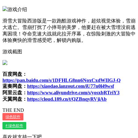
游戏介绍
滑雪大冒险西游版是一款跑酷游戏神作，超炫视觉体验，雪崩
大逃亡。雪崩打扰了小摔哥的美梦，他要赶在被大雪埋没前逃
离困境！夺命竞速大战就此拉开序幕，在惊险刺激的大冒险中
体验爽快的滑雪感受吧，解锁内购版。
游戏截图
百度网盘：
https://pan.baidu.com/s/1DFHLG8nn6NoxCxdWIIGJ-Q
蓝奏网盘：
https://xiaodao.lanzout.com/iU77n0l49wsf
阿里云盘：
https://www.aliyundrive.com/s/yosxbRTriY3
天翼网盘：
https://cloud.189.cn/t/QZBnqyRVjiAb
THE END
绿色软件
# 绿色软件
喜欢就支持一下吧