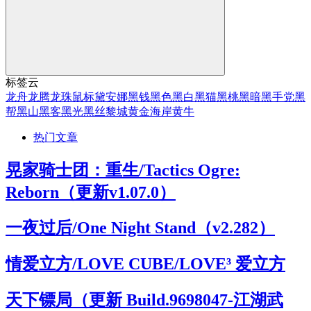
标签云
龙舟
龙腾
龙珠
鼠标
黛安娜
黑钱
黑色
黑白
黑猫
黑桃
黑暗
黑手党
黑
帮
黑山
黑客
黑光
黑丝
黎城
黄金海岸
黄牛
热门文章
晃家骑士团：重生/Tactics Ogre:
Reborn（更新v1.07.0）
一夜过后/One Night Stand（v2.282）
情爱立方/LOVE CUBE/LOVE³ 爱立方
天下镖局（更新 Build.9698047-江湖武