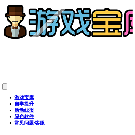
游戏宝库
自学提升
活动线报
绿色软件
常见问题/客服