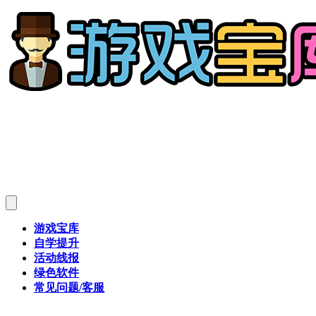
游戏宝库
自学提升
活动线报
绿色软件
常见问题/客服