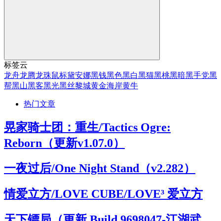
标签云
龙舟
龙腾
龙珠
鼠标
黛安娜
黑钱
黑色
黑白
黑猫
黑桃
黑暗
黑手党
黑
帮
黑山
黑客
黑光
黑丝
黎城
黄金海岸
黄牛
热门文章
晃家骑士团：重生/Tactics Ogre:
Reborn（更新v1.07.0）
一夜过后/One Night Stand（v2.282）
情爱立方/LOVE CUBE/LOVE³ 爱立方
天下镖局（更新 Build.9698047-江湖武